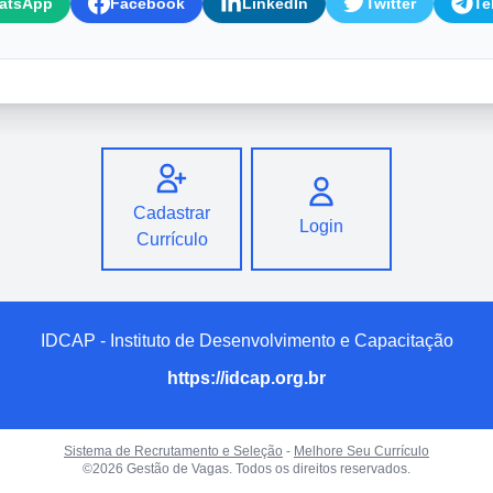
atsApp
Facebook
LinkedIn
Twitter
Te
Cadastrar
Login
Currículo
IDCAP - Instituto de Desenvolvimento e Capacitação
https://idcap.org.br
Sistema de Recrutamento e Seleção
-
Melhore Seu Currículo
©2026 Gestão de Vagas. Todos os direitos reservados.